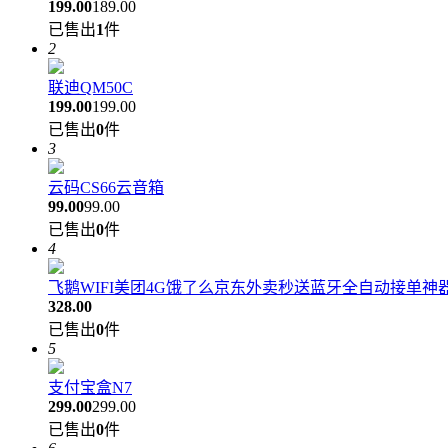
199.00
189.00
已售出
1
件
2
联迪QM50C
199.00
199.00
已售出
0
件
3
云码CS66云音箱
99.00
99.00
已售出
0
件
4
飞鹅WIFI美团4G饿了么京东外卖秒送蓝牙全自动接单
328.00
已售出
0
件
5
支付宝盒N7
299.00
299.00
已售出
0
件