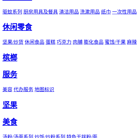
驱蚊系列
厨房用具及餐具
清洁用品
洗漱用品
纸巾
一次性用品
休闲零食
坚果/炒货
休闲食品
蛋糕
巧克力
肉脯
膨化食品
蜜饯/干果
麻辣
槟榔
服务
美容
代办服务
地图标识
坚果
美食
汤粉/汤面系列
炒饭/炒粉系列
特色干拌粉/面