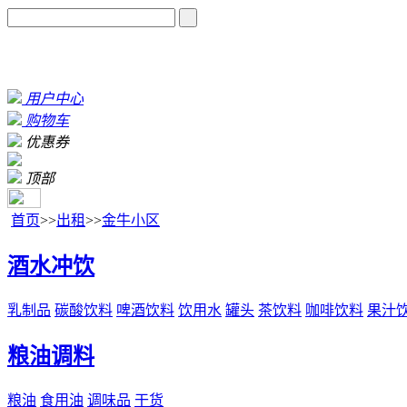
用户中心
购物车
优惠券
顶部
首页
>>
出租
>>
金牛小区
酒水冲饮
乳制品
碳酸饮料
啤酒饮料
饮用水
罐头
茶饮料
咖啡饮料
果汁
粮油调料
粮油
食用油
调味品
干货