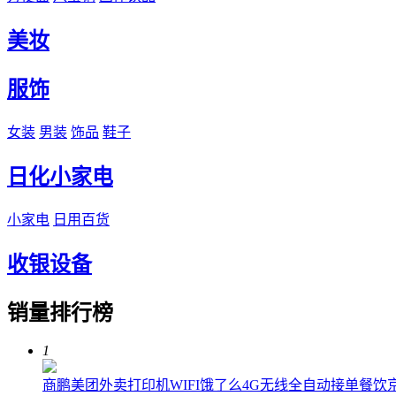
美妆
服饰
女装
男装
饰品
鞋子
日化小家电
小家电
日用百货
收银设备
销量排行榜
1
商鹏美团外卖打印机WIFI饿了么4G无线全自动接单餐饮