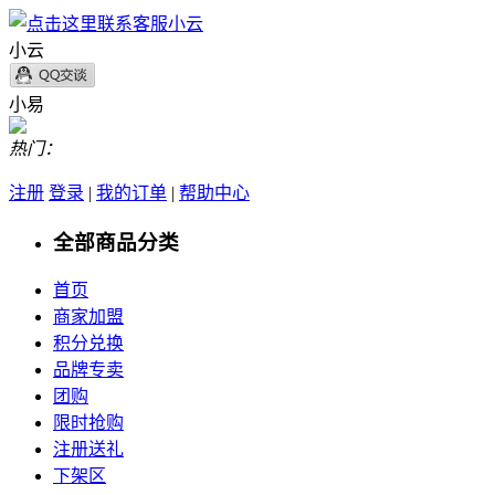
小云
小易
热门：
注册
登录
|
我的订单
|
帮助中心
全部商品分类
首页
商家加盟
积分兑换
品牌专卖
团购
限时抢购
注册送礼
下架区