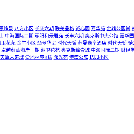
麓峰景
八方小区
长庆六期
联美品格
诚心园
嘉华苑
金鼎公园尚
山
中海国际二期
麓阳和景雅苑
长丰六期
奥克斯中央公馆
嘉华园
湘卫花苑
金牛小区
翡翠华庭
时代天骄
苏曼逸享酒店
时代天骄
骑
卓越蔚蓝海岸一期
湘卫花苑
奥克斯缔壹城
中海国际三期
财经
天翼未来城
爱地林苑B栋
曙光苑
港湾公寓
桔园小区