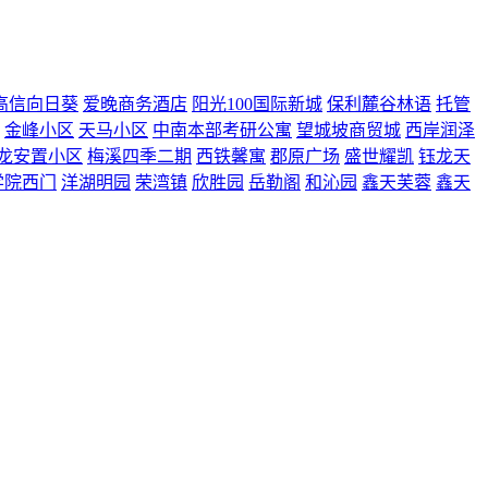
高信向日葵
爱晚商务酒店
阳光100国际新城
保利麓谷林语
托管
金峰小区
天马小区
中南本部考研公寓
望城坡商贸城
西岸润泽
龙安置小区
梅溪四季二期
西铁馨寓
郡原广场
盛世耀凯
钰龙天
学院西门
洋湖明园
荣湾镇
欣胜园
岳勒阁
和沁园
鑫天芙蓉
鑫天