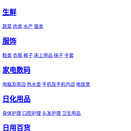
生鲜
蔬菜
肉类
水产
蛋类
服饰
鞋类
衣服
裤子
床上用品
袜子
手套
家电数码
电脑及周边
热水壶
手机及手机内边
电饭煲
日化用品
身体护理
口腔护理
头发护理
卫生用品
日用百货