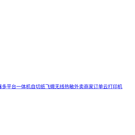
神器多平台一体机自切纸飞蛾无线热敏外卖商家订单云打印机