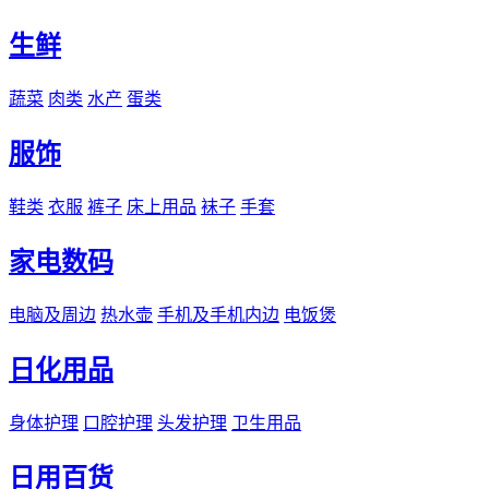
生鲜
蔬菜
肉类
水产
蛋类
服饰
鞋类
衣服
裤子
床上用品
袜子
手套
家电数码
电脑及周边
热水壶
手机及手机内边
电饭煲
日化用品
身体护理
口腔护理
头发护理
卫生用品
日用百货