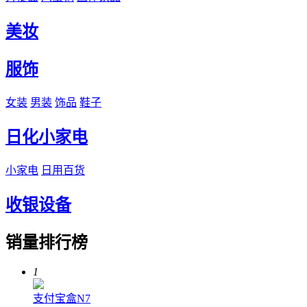
美妆
服饰
女装
男装
饰品
鞋子
日化小家电
小家电
日用百货
收银设备
销量排行榜
1
支付宝盒N7