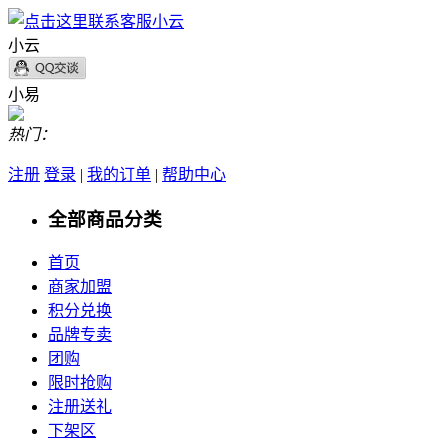
小云
小易
热门：
注册
登录
|
我的订单
|
帮助中心
全部商品分类
首页
商家加盟
积分兑换
品牌专卖
团购
限时抢购
注册送礼
下架区