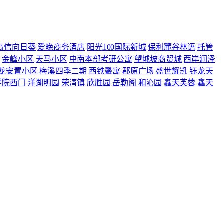
高信向日葵
爱晚商务酒店
阳光100国际新城
保利麓谷林语
托管
金峰小区
天马小区
中南本部考研公寓
望城坡商贸城
西岸润泽
龙安置小区
梅溪四季二期
西铁馨寓
郡原广场
盛世耀凯
钰龙天
学院西门
洋湖明园
荣湾镇
欣胜园
岳勒阁
和沁园
鑫天芙蓉
鑫天