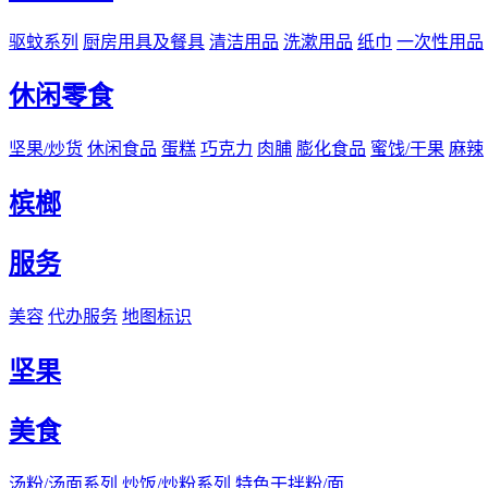
驱蚊系列
厨房用具及餐具
清洁用品
洗漱用品
纸巾
一次性用品
休闲零食
坚果/炒货
休闲食品
蛋糕
巧克力
肉脯
膨化食品
蜜饯/干果
麻辣
槟榔
服务
美容
代办服务
地图标识
坚果
美食
汤粉/汤面系列
炒饭/炒粉系列
特色干拌粉/面