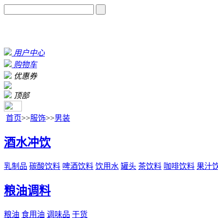
用户中心
购物车
优惠券
顶部
首页
>>
服饰
>>
男装
酒水冲饮
乳制品
碳酸饮料
啤酒饮料
饮用水
罐头
茶饮料
咖啡饮料
果汁
粮油调料
粮油
食用油
调味品
干货