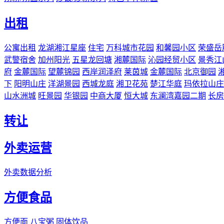
出租
公寓出租
龙湖湘江星座
住宅
万科城市花园
和馨园小区
荣盛岳
武警宿舍
加州阳光
五星龙回塘
湘麓国际
沁园经贸小区
景秀江
府
金麓国际
望麓锦园
西岸润泽府
莱茵城
金麓国际
北京御园
下
阳明山庄
洋湖景园
西城龙庭
湘卫花苑
楚江华庭
玛依拉山庄
山水洲城
旺景园
华银园
中商大厦
恒大城
东澜湾嘉园二期
长房
转让
外卖运营
外卖数据分析
方便食品
方便面
八宝粥
固体饮品