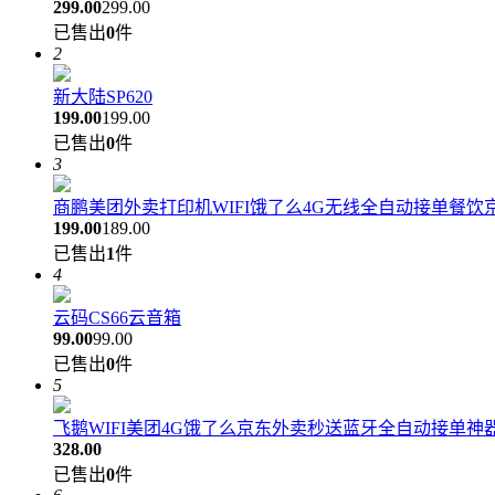
299.00
299.00
已售出
0
件
2
新大陆SP620
199.00
199.00
已售出
0
件
3
商鹏美团外卖打印机WIFI饿了么4G无线全自动接单餐饮
199.00
189.00
已售出
1
件
4
云码CS66云音箱
99.00
99.00
已售出
0
件
5
飞鹅WIFI美团4G饿了么京东外卖秒送蓝牙全自动接单
328.00
已售出
0
件