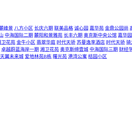
麓峰景
八方小区
长庆六期
联美品格
诚心园
嘉华苑
金鼎公园尚
山
中海国际二期
麓阳和景雅苑
长丰六期
奥克斯中央公馆
嘉华园
湘卫花苑
金牛小区
翡翠华庭
时代天骄
苏曼逸享酒店
时代天骄
骑
卓越蔚蓝海岸一期
湘卫花苑
奥克斯缔壹城
中海国际三期
财经
天翼未来城
爱地林苑B栋
曙光苑
港湾公寓
桔园小区