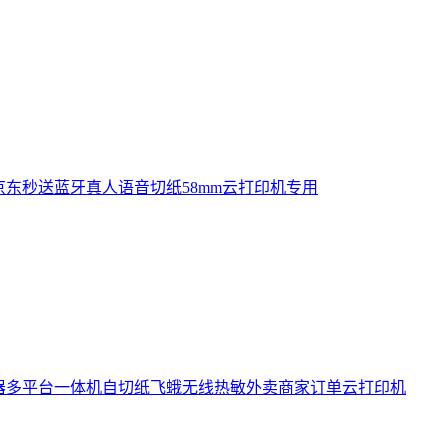
京东秒送蓝牙真人语音切纸58mm云打印机专用
神器多平台一体机自切纸飞蛾无线热敏外卖商家订单云打印机